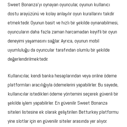
Sweet Bonanza’yı oynayan oyuncular, oyunun kullanıcı
dostu arayüzünü ve kolay anlaşılır oyun kurallarını takdir
etmektedir. Oyunun basit ve hızlı bir şekilde oynanabilmesi,
oyuncuların daha fazla zaman harcamadan keyifli bir oyun
deneyimi yaşamasını sağlar. Ayrıca, oyunun mobil
uyumluluğu da oyuncular tarafından olumlu bir şekilde
değerlendirilmektedir.
Kullanıcılar, kendi banka hesaplarından veya online ödeme
platformları aracılığıyla ödemelerini yapabilirler. Bu sayede,
kullanıcılar istedikleri ödeme yöntemini seçerek güvenli bir
şekilde işlem yapabilirler. En güvenilir Sweet Bonanza
siteleri listesine ek olarak geliştirilen Betturkey platformu
yine slotlar için en güvenilir siteler arasında yer alıyor.