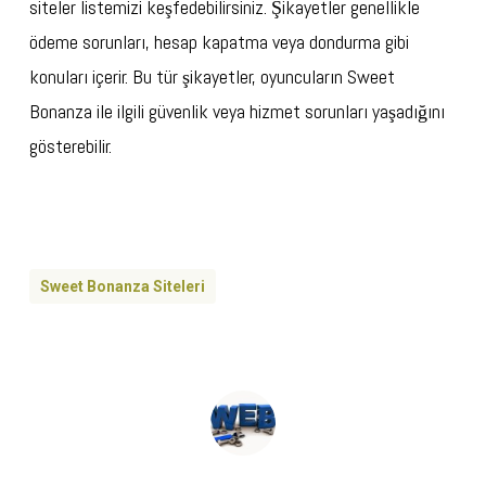
siteler listemizi keşfedebilirsiniz. Şikayetler genellikle
ödeme sorunları, hesap kapatma veya dondurma gibi
konuları içerir. Bu tür şikayetler, oyuncuların Sweet
Bonanza ile ilgili güvenlik veya hizmet sorunları yaşadığını
gösterebilir.
Sweet Bonanza Siteleri