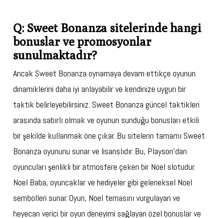
Q: Sweet Bonanza sitelerinde hangi
bonuslar ve promosyonlar
sunulmaktadır?
Ancak Sweet Bonanza oynamaya devam ettikçe oyunun
dinamiklerini daha iyi anlayabilir ve kendinize uygun bir
taktik belirleyebilirsiniz. Sweet Bonanza güncel taktikleri
arasında sabırlı olmak ve oyunun sunduğu bonusları etkili
bir şekilde kullanmak öne çıkar. Bu sitelerin tamamı Sweet
Bonanza oyununu sunar ve lisanslıdır. Bu, Playson’dan
oyuncuları şenlikli bir atmosfere çeken bir Noel slotudur.
Noel Baba, oyuncaklar ve hediyeler gibi geleneksel Noel
sembolleri sunar. Oyun, Noel temasını vurgulayan ve
heyecan verici bir oyun deneyimi sağlayan özel bonuslar ve