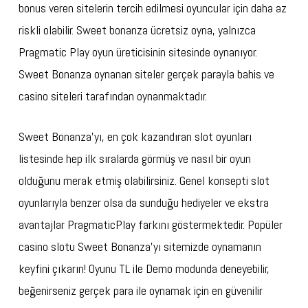
bonus veren sitelerin tercih edilmesi oyuncular için daha az
riskli olabilir. Sweet bonanza ücretsiz oyna, yalnızca
Pragmatic Play oyun üreticisinin sitesinde oynanıyor.
Sweet Bonanza oynanan siteler gerçek parayla bahis ve
casino siteleri tarafından oynanmaktadır.
Sweet Bonanza’yı, en çok kazandıran slot oyunları
listesinde hep ilk sıralarda görmüş ve nasıl bir oyun
olduğunu merak etmiş olabilirsiniz. Genel konsepti slot
oyunlarıyla benzer olsa da sunduğu hediyeler ve ekstra
avantajlar PragmaticPlay farkını göstermektedir. Popüler
casino slotu Sweet Bonanza’yı sitemizde oynamanın
keyfini çıkarın! Oyunu TL ile Demo modunda deneyebilir,
beğenirseniz gerçek para ile oynamak için en güvenilir