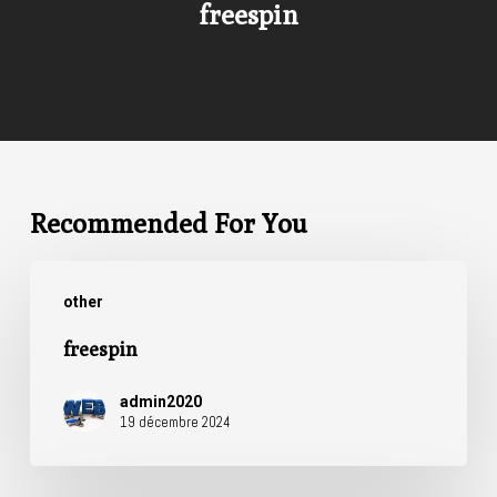
freespin
Recommended For You
other
freespin
admin2020
19 décembre 2024