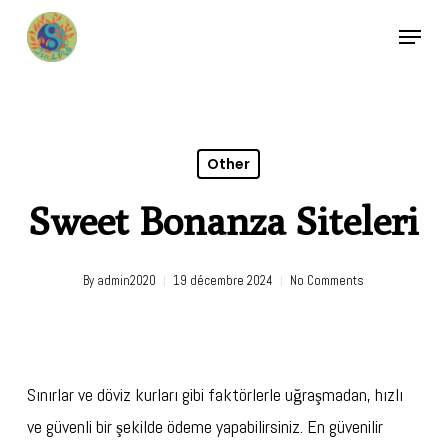
Skip
Menu
to
main
content
Other
Sweet Bonanza Siteleri
By
admin2020
19 décembre 2024
No Comments
Sınırlar ve döviz kurları gibi faktörlerle uğraşmadan, hızlı
ve güvenli bir şekilde ödeme yapabilirsiniz. En güvenilir