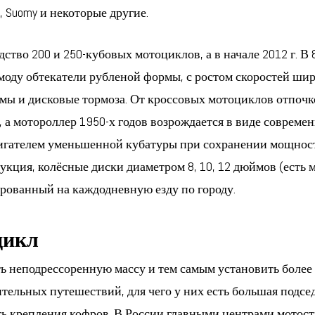
se, Suomy и некоторые другие.
ство 200 и 250-кубовых мотоциклов, а в начале 2012 г. В
 моду обтекатели рубленой формы, с ростом скоростей ши
мы и дисковые тормоза. От кроссовых мотоциклов отпоч
 а мотороллер 1950-х годов возрождается в виде современ
игателем уменьшенной кубатуры при сохранении мощност
струкция, колёсные диски диаметром 8, 10, 12 дюймов (ест
рованный на каждодневную езду по городу.
цикл
ть неподрессоренную массу и тем самым установить боле
ительных путешествий, для чего у них есть большая подсе
ть крепления кофров. В России главными центрами мотос