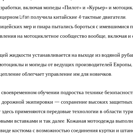
работки, включая мопеды «Пилот» и «Курьер» и мотоцикл 
церном Lifan получила китайские 4-тактные двигатели.
лицейских мер и пиара пытались бороться с имевшимися
авления на мотоциклетное сообщество вообще, включая 
ей жидкости устанавливается на выходе из водяной руба
 мотоциклы и мопеды от ведущих производителей Европы,
сцепление облегчает управление им для новичков.
и своевременном обучении подростка технике безопасност
ча дорожной экипировки — сохранение высоких защитных
у здесь применяются передовые технологии в области тури
ыми вставками и так далее. Кожаная мотоодежда выполня
 виде костюма с возможностью соединения куртки и штано