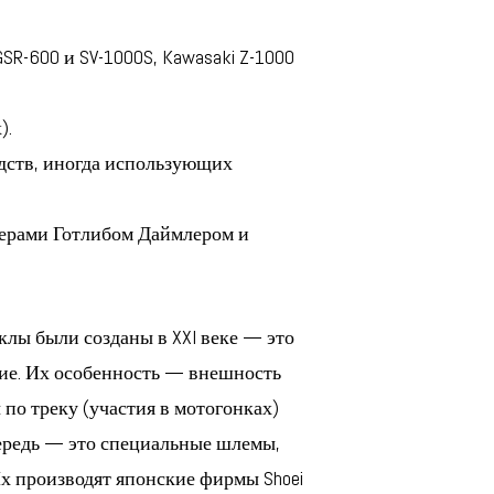
SR-600 и SV-1000S, Kawasaki Z-1000
).
дств, иногда использующих
нерами Готлибом Даймлером и
клы были созданы в XXI веке — это
другие. Их особенность — внешность
по треку (участия в мотогонках)
ередь — это специальные шлемы,
Их производят японские фирмы Shoei