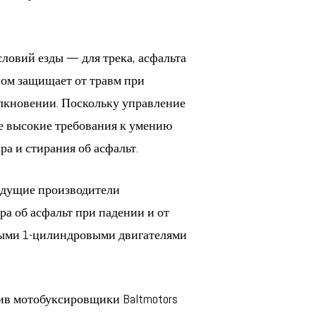
словий езды — для трека, асфальта
вном защищает от травм при
олкновении. Поскольку управление
ые высокие требования к умению
ра и стирания об асфальт.
едущие производители
а об асфальт при падении и от
ктными 1-цилиндровыми двигателями
вив мотобуксировщики Baltmotors