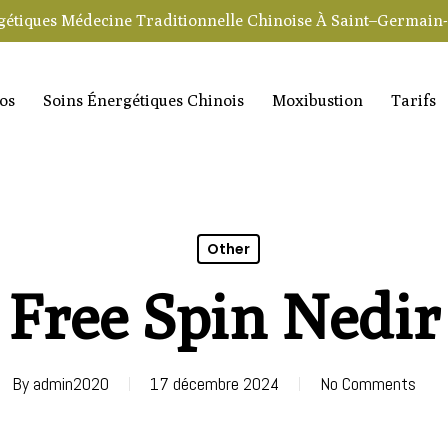
gétiques Médecine Traditionnelle Chinoise À Saint–Germain
os
Soins Énergétiques Chinois
Moxibustion
Tarifs
Other
Free Spin Nedir
By
admin2020
17 décembre 2024
No Comments