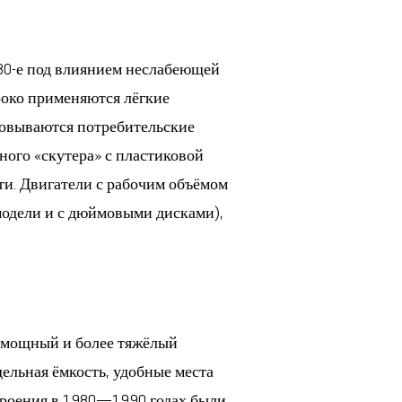
 80-е под влиянием неслабеющей
роко применяются лёгкие
ковываются потребительские
ного «скутера» с пластиковой
и. Двигатели с рабочим объёмом
ь модели и с дюймовыми дисками),
е мощный и более тяжёлый
дельная ёмкость, удобные места
троения в 1980—1990 годах были