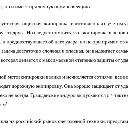
ет, но и имеет приличную шумоизоляцию.
ует своя защитная экипировка, изготовленная с учётом у
руг от друга. Но следует помнить, что экипировка в осно
, и предшествующего об него удара, но не при прямом ст
 задача достаточно сложная и опасная, он выдвигает сам
 которая делается с максимальной степенью защиты от уда
ой мотоэкипировки велико и исчисляется сотнями, все в
одят дорожную экипировку. Она хорошо защищает от удар
алеко не всегда. Гражданские эндуро выпускаются с 4-та
см³.
ышла на российский рынок снегоходной техники, предста