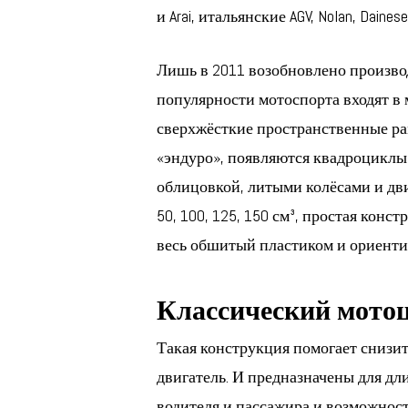
и Arai, итальянские AGV, Nolan, Daine
Лишь в 2011 возобновлено производ
популярности мотоспорта входят в
сверхжёсткие пространственные ра
«эндуро», появляются квадроциклы,
облицовкой, литыми колёсами и дв
50, 100, 125, 150 см³, простая кон
весь обшитый пластиком и ориенти
Классический мото
Такая конструкция помогает снизи
двигатель. И предназначены для дл
водителя и пассажира и возможнос