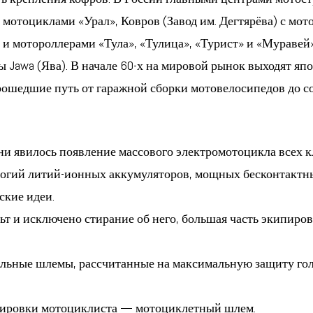
мотоциклами «Урал», Ковров (Завод им. Дегтярёва) с мот
и мотороллерами «Тула», «Тулица», «Турист» и «Муравей
Jawa (Ява). В начале 60-х на мировой рынок выходят яп
т прошедшие путь от гаражной сборки мотовелосипедов до 
и явилось появление массового электромотоцикла всех к
логий литий-ионных аккумуляторов, мощных бесконтактны
ские идеи.
льт и исключено стирание об него, большая часть экипиров
льные шлемы, рассчитанные на максимальную защиту голо
ировки мотоциклиста — мотоциклетный шлем.