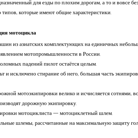
дназначенный для езды по плохим дорогам, а то и вовсе б
 типов, которые имеют общие характеристики.
ация мотоцикла
машин из азиатских комплектующих на единичных неболь
оявлением мотопромышленности в России.
воломных падений пилот остаётся целым.
льт и исключено стирание об него, большая часть экипиров
рожной мотоэкипировки велико и исчисляется сотнями, в
оизводят дорожную экипировку.
ировки мотоциклиста — мотоциклетный шлем.
льные шлемы, рассчитанные на максимальную защиту голо