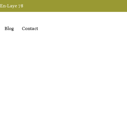
-En-Laye 78
Blog
Contact