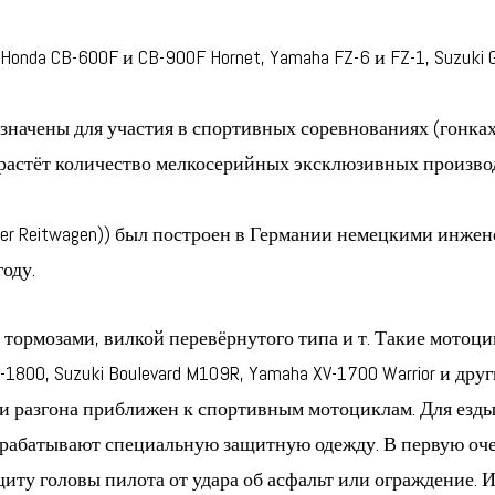
da CB-600F и CB-900F Hornet, Yamaha FZ-6 и FZ-1, Suzuki G
начены для участия в спортивных соревнованиях (гонках
 растёт количество мелкосерийных эксклюзивных произво
er Reitwagen)) был построен в Германии немецкими инже
оду.
 тормозами, вилкой перевёрнутого типа и т. Такие мотоци
TX-1800, Suzuki Boulevard M109R, Yamaha XV-1700 Warrior и 
ки разгона приближен к спортивным мотоциклам. Для езды 
зрабатывают специальную защитную одежду. В первую оч
ту головы пилота от удара об асфальт или ограждение. 