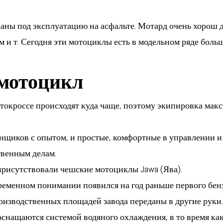
аны под эксплуатацию на асфальте. Мотард очень хорош дл
 и т. Сегодня эти мотоциклы есть в модельном ряде бол
мотоцикл
отокроссе происходят куда чаще, поэтому экипировка мак
нщиков с опытом, и простые, комфортные в управлении и
твенным делам.
присутствовали чешские мотоциклы Jawa (Ява).
ременном понимании появился на год раньше первого бен
изводственных площадей завода переданы в другие руки.
снащаются системой водяного охлаждения, в то время как 